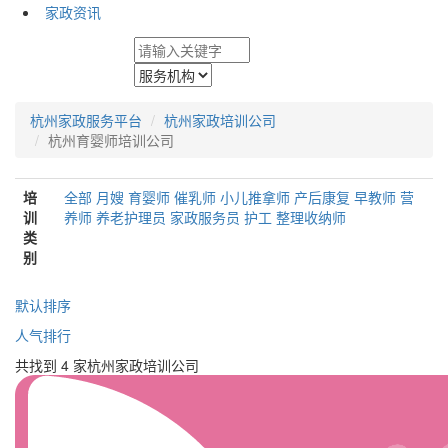
家政资讯
杭州家政服务平台
杭州家政培训公司
杭州育婴师培训公司
培
全部
月嫂
育婴师
催乳师
小儿推拿师
产后康复
早教师
营
训
养师
养老护理员
家政服务员
护工
整理收纳师
类
别
默认排序
人气排行
共找到 4 家杭州家政培训公司