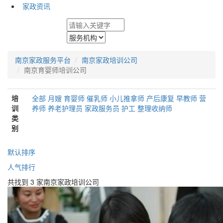
家政资讯
南京家政服务平台
南京家政培训公司
南京育婴师培训公司
培
全部
月嫂
育婴师
催乳师
小儿推拿师
产后康复
早教师
营
训
养师
养老护理员
家政服务员
护工
整理收纳师
类
别
默认排序
人气排行
共找到 3 家南京家政培训公司