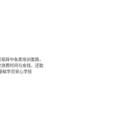
容易踩中各类培训套路，
仅浪费时间与金钱，还耽
基础学员安心学技