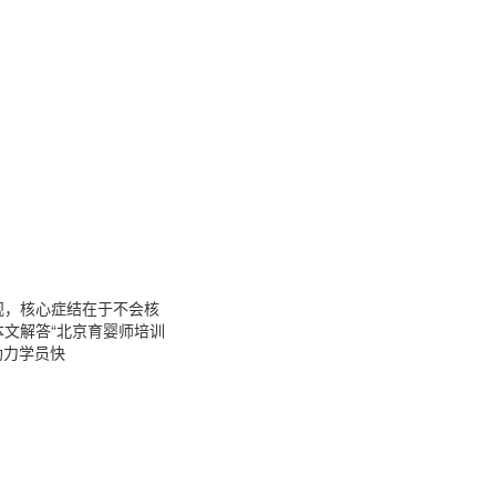
规，核心症结在于不会核
文解答“北京育婴师培训
助力学员快