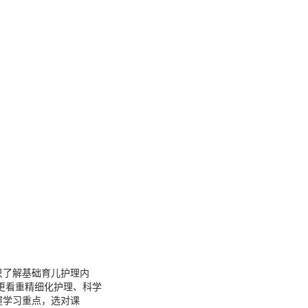
只了解基础育儿护理内
更看重精细化护理、科学
握学习重点，选对课