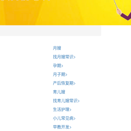
月嫂
找月嫂常识
>
孕期
>
月子期
>
产后恢复期
>
育儿嫂
找育儿嫂常识
>
生活护理
>
小儿常见病
>
早教开发
>