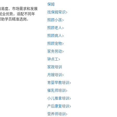
保姆
难易度、市场需求和发展
找保姆常识
>
就业优势，适配不同年
帮助学员精准选岗、
照顾小孩
>
照顾老人
>
照顾病人
>
照顾宠物
>
家务劳动
>
钟点工
>
家政培训
月嫂培训
>
育婴早教培训
>
催乳师培训
>
小儿推拿培训
>
产后康复培训
>
营养师培训
>