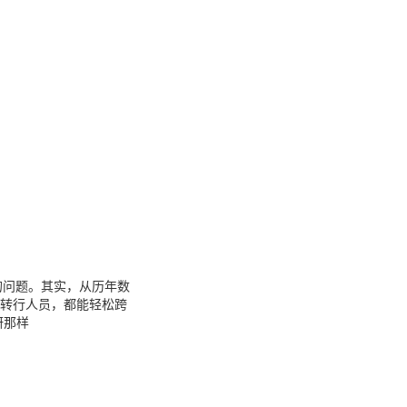
的问题。其实，从历年数
是转行人员，都能轻松跨
研那样