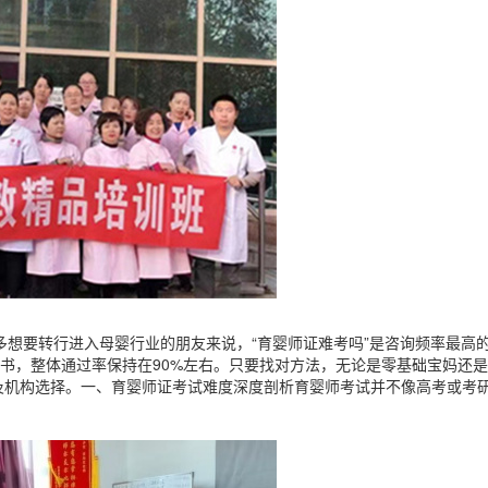
于许多想要转行进入母婴行业的朋友来说，“育婴师证难考吗”是咨询频率最高
证书，整体通过率保持在90%左右。只要找对方法，无论是零基础宝妈还
及机构选择。一、育婴师证考试难度深度剖析育婴师考试并不像高考或考