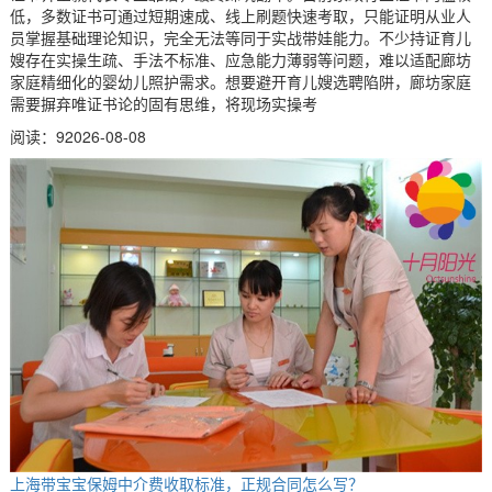
低，多数证书可通过短期速成、线上刷题快速考取，只能证明从业人
员掌握基础理论知识，完全无法等同于实战带娃能力。不少持证育儿
嫂存在实操生疏、手法不标准、应急能力薄弱等问题，难以适配廊坊
家庭精细化的婴幼儿照护需求。想要避开育儿嫂选聘陷阱，廊坊家庭
需要摒弃唯证书论的固有思维，将现场实操考
阅读：9
2026-08-08
上海带宝宝保姆中介费收取标准，正规合同怎么写？