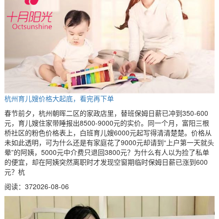
杭州育儿嫂价格大起底，看完再下单
春节前夕，杭州朝晖二区的家政店里，替班保姆日薪已冲到350-600
元，育儿嫂住家带睡报出8500-9000元的实价。同一个月，富阳三根
桥社区的粉色价格表上，白班育儿嫂6000元起写得清清楚楚。价格从
未如此透明，可为什么还是有家庭花了9000元却请到“上户第一天就头
晕”的阿姨，5000元中介费只退回3800元？为什么有人以为捡了私单
的便宜，却在阿姨突然离职时才发现空窗期临时保姆日薪已涨到600
元？杭
阅读：37
2026-08-06